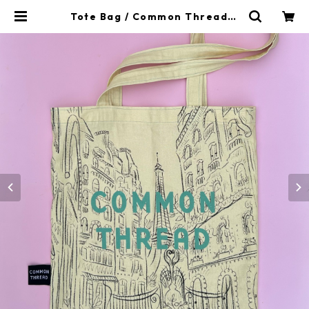
Tote Bag / Common Threadト
ート | CommonThread