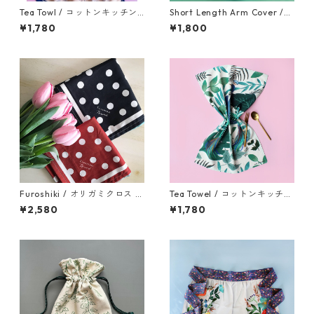
Tea Towl / コットンキッチン
Short Length Arm Cover /
タオル【ひな祭り】
アームカバー
¥1,780
¥1,800
Furoshiki / オリガミクロス ー
Tea Towel / コットンキッチン
スカーフ風呂敷 Mサイズー
タオル【孔雀】
¥2,580
¥1,780