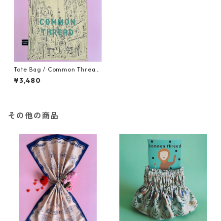
Tote Bag / Common Thread
トート
¥3,480
その他の商品